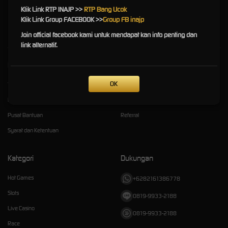
InaJP
adalah situs game online terpercaya yang menyediakan berbagai jenis permainan
Klik Link RTP INAJP >>
RTP Bang Ucok
tergacor dari nexus engine. Dengan pengalaman lebih dari 10 tahun, Ina JP telah menjadi
Klik Link Group FACEBOOK >>
Group FB inajp
pilihan utama bagi para pemain game online uang asli di Indonesia.
Join official facebook kami untuk mendapat kan info penting dan
link alternatif.
Kebijaksanaan
Platform
OK
Tentang INAJP
Promosi
Responsible Gambling
Loyalty
Pusat Bantuan
Referral
Syarat dan Ketentuan
Kategori
Dukungan
Hot Games
+6282161386778
Slots
0819-9933-2188
Live Casino
0819-9933-2188
Race