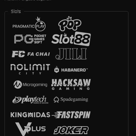
Slots