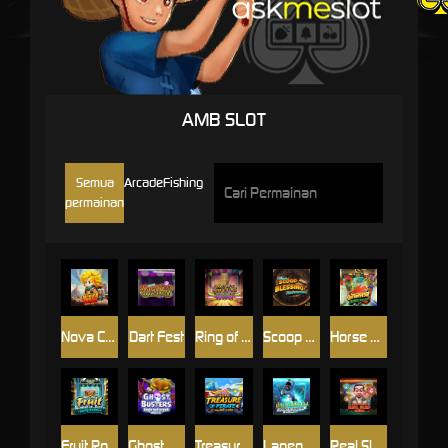
AMB SLOT
Semua
Arcade
Fishing
permainan
Nova Crash : The Legends of Power
Dart Fest
Ring of Hopeful
Scoop Blessing
Horse Racing
Fruit Roulette Slots
Ghost Busters
Treasure of Pirate
Lagend of Shooter
Real Slap